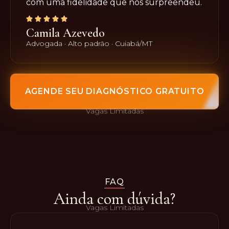
com uma fidelidade que nos surpreendeu.
Camila Azevedo
Advogada · Alto padrão · Cuiabá/MT
AGENDE SEU DIAGNÓSTICO GRATUITO
Vagas Limitadas
FAQ
Ainda com dúvida?
Vagas Limitadas