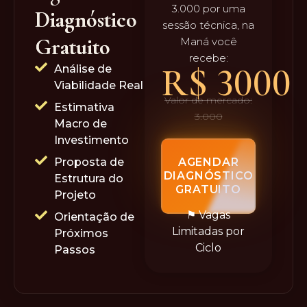
3.000 por uma
Diagnóstico
sessão técnica, na
Gratuito
Maná você
recebe:
R$ 
3000
Análise de
Viabilidade Real
Valor de mercado:
Estimativa
3.000
Macro de
Investimento
Proposta de
AGENDAR
DIAGNÓSTICO
Estrutura do
GRATUITO
Projeto
⚑ Vagas
Orientação de
Limitadas por
Próximos
Ciclo
Passos